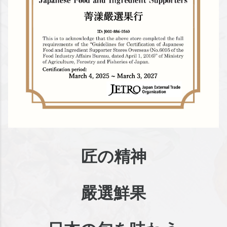
匠の精神
嚴選鮮果