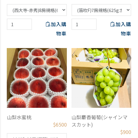
加入購
加入購
物車
物車
山梨水蜜桃
山梨麝香葡萄(シャインマ
$
6500
スカット)
$
900