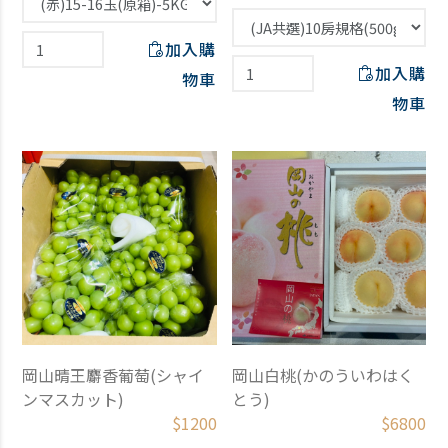
加入購
加入購
物車
物車
岡山晴王麝香葡萄(シャイ
岡山白桃(かのういわはく
ンマスカット)
とう)
$
1200
$
6800