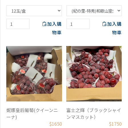
加入購
加入購
物車
物車
妮娜皇后葡萄(クイーンニ
富士之輝（ブラックシャイ
ーナ)
ンマスカット）
$
1650
$
1750