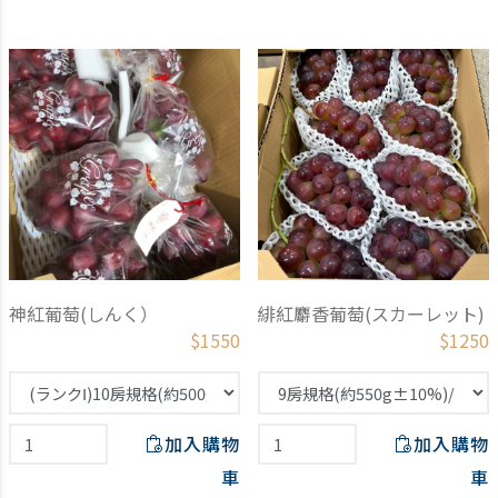
神紅葡萄(しんく）
緋紅麝香葡萄(スカーレット)
$
1550
$
1250
加入購物
加入購物
車
車