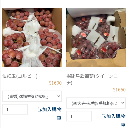
悟紅玉(ゴルビー)
妮娜皇后葡萄(クイーンニー
$
1600
ナ)
$
1650
加入購物
加入購物
車
車