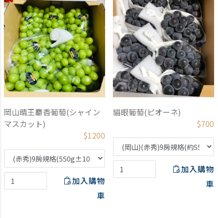
岡山晴王麝香葡萄(シャイン
貓眼葡萄(ピオーネ)
マスカット)
$
700
$
1200
加入購物
加入購物
車
車