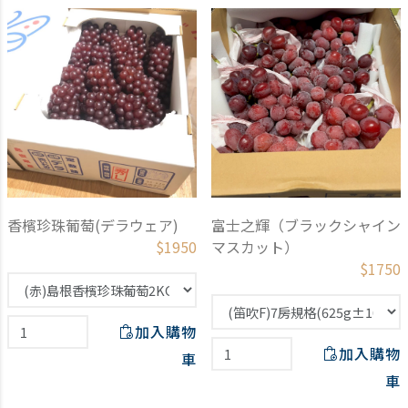
香檳珍珠葡萄(デラウェア)
富士之輝（ブラックシャイン
$
1950
マスカット）
$
1750
加入購物
加入購物
車
車