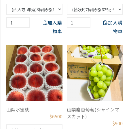
加入購
加入購
物車
物車
山梨水蜜桃
山梨麝香葡萄(シャインマ
$
6500
スカット)
$
900