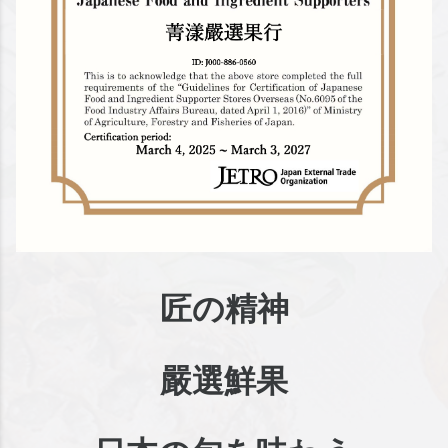
匠の精神
嚴選鮮果