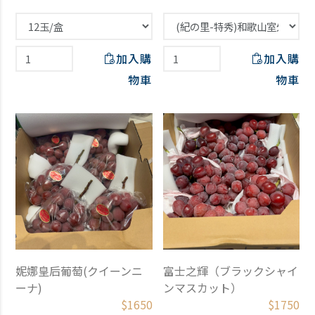
加入購
加入購
物車
物車
妮娜皇后葡萄(クイーンニ
富士之輝（ブラックシャイ
ーナ)
ンマスカット）
$
1650
$
1750