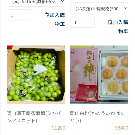
加入購
加入購
物車
物車
岡山晴王麝香葡萄(シャイ
岡山白桃(かのういわはく
ンマスカット)
とう)
$
1200
$
6800